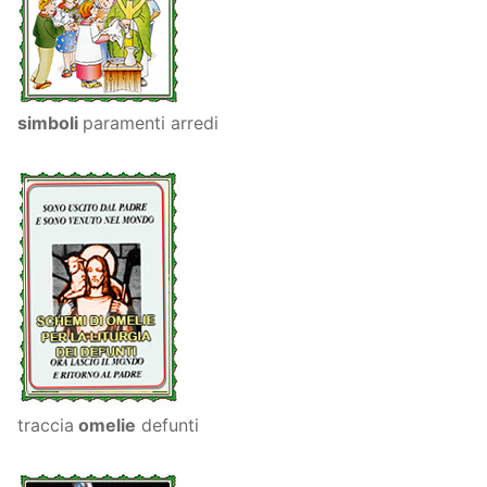
simboli
paramenti arredi
traccia
omelie
defunti