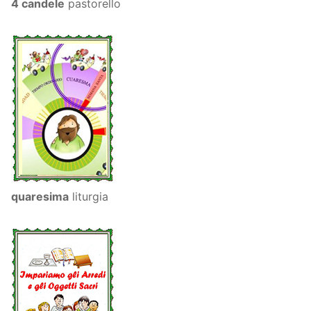
4 candele
pastorello
quaresima
liturgia