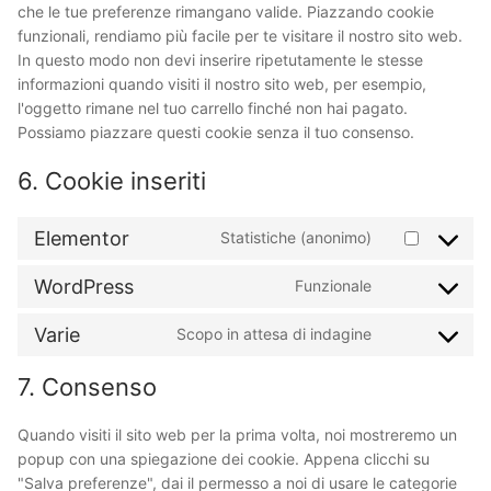
che le tue preferenze rimangano valide. Piazzando cookie
funzionali, rendiamo più facile per te visitare il nostro sito web.
In questo modo non devi inserire ripetutamente le stesse
informazioni quando visiti il nostro sito web, per esempio,
l'oggetto rimane nel tuo carrello finché non hai pagato.
Possiamo piazzare questi cookie senza il tuo consenso.
6. Cookie inseriti
Elementor
Statistiche (anonimo)
Consent
to
WordPress
Funzionale
service
Consent
elementor
to
Varie
Scopo in attesa di indagine
service
Consent
wordpress
to
7. Consenso
service
varie
Quando visiti il sito web per la prima volta, noi mostreremo un
popup con una spiegazione dei cookie. Appena clicchi su
"Salva preferenze", dai il permesso a noi di usare le categorie