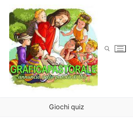
Vai
al
contenuto
Cerca:
Giochi quiz