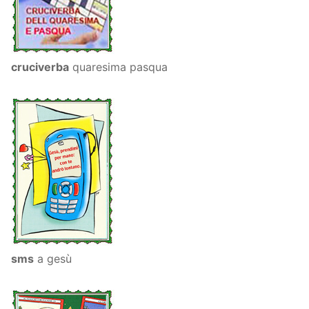
cruciverba
quaresima pasqua
sms
a gesù