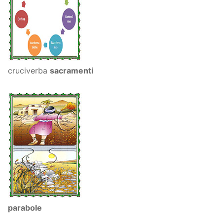
cruciverba
sacramenti
parabole