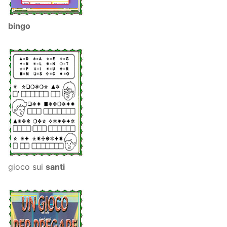
bingo
gioco sui
santi