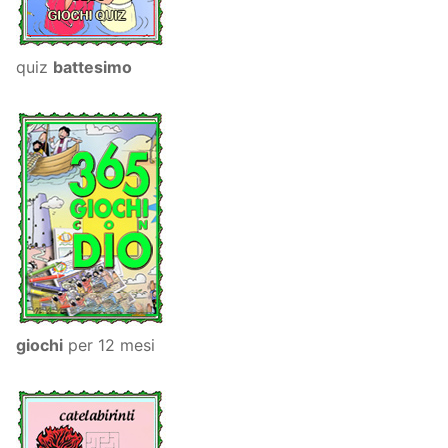
quiz
battesimo
giochi
per 12 mesi